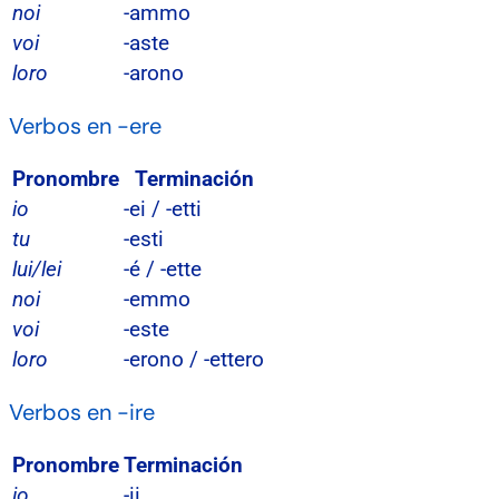
noi
-ammo
voi
-aste
loro
-arono
Verbos en -ere
Pronombre
Terminación
io
-ei / -etti
tu
-esti
lui/lei
-é / -ette
noi
-emmo
voi
-este
loro
-erono / -ettero
Verbos en -ire
Pronombre
Terminación
io
-ii