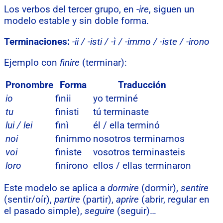
Los verbos del tercer grupo, en
-ire
, siguen un
modelo estable y sin doble forma.
Terminaciones:
-ii / -isti / -ì / -immo / -iste / -irono
Ejemplo con
finire
(terminar):
Pronombre
Forma
Traducción
io
finii
yo terminé
tu
finisti
tú terminaste
lui / lei
finì
él / ella terminó
noi
finimmo
nosotros terminamos
voi
finiste
vosotros terminasteis
loro
finirono
ellos / ellas terminaron
Este modelo se aplica a
dormire
(dormir),
sentire
(sentir/oír),
partire
(partir),
aprire
(abrir, regular en
el pasado simple),
seguire
(seguir)…