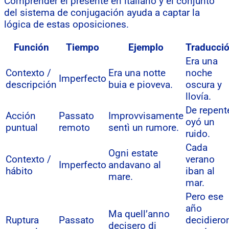
Comprender el presente en italiano y el conjunto
del sistema de conjugación ayuda a captar la
lógica de estas oposiciones.
Función
Tiempo
Ejemplo
Traducci
Era una
Contexto /
Era una notte
noche
Imperfecto
descripción
buia e pioveva.
oscura y
llovía.
De repent
Acción
Passato
Improvvisamente
oyó un
puntual
remoto
sentì un rumore.
ruido.
Cada
Ogni estate
Contexto /
verano
Imperfecto
andavano al
hábito
iban al
mare.
mar.
Pero ese
año
Ma quell’anno
Ruptura
Passato
decidiero
decisero di