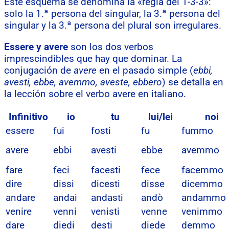
Este esquema se denomina la «regla del 1-3-3»:
solo la 1.ª persona del singular, la 3.ª persona del
singular y la 3.ª persona del plural son irregulares.
Essere y avere
son los dos verbos
imprescindibles que hay que dominar. La
conjugación de
avere
en el pasado simple (
ebbi,
avesti, ebbe, avemmo, aveste, ebbero
) se detalla en
la lección sobre el verbo avere en italiano.
Infinitivo
io
tu
lui/lei
noi
essere
fui
fosti
fu
fummo
avere
ebbi
avesti
ebbe
avemmo
fare
feci
facesti
fece
facemmo
dire
dissi
dicesti
disse
dicemmo
andare
andai
andasti
andò
andammo
venire
venni
venisti
venne
venimmo
dare
diedi
desti
diede
demmo