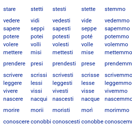
stare
stetti
stesti
stette
stemmo
vedere
vidi
vedesti
vide
vedemmo
sapere
seppi
sapesti
seppe
sapemmo
potere
potei
potesti
poté
potemmo
volere
volli
volesti
volle
volemmo
mettere
misi
mettesti
mise
mettemm
prendere
presi
prendesti
prese
prendemm
scrivere
scrissi
scrivesti
scrisse
scrivemm
leggere
lessi
leggesti
lesse
leggemmo
vivere
vissi
vivesti
visse
vivemmo
nascere
nacqui
nascesti
nacque
nascemm
morire
morii
moristi
morì
morimmo
conoscere
conobbi
conoscesti
conobbe
conosce